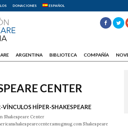
LOS
DONACIONES
ESPAÑOL
EARE
ARGENTINA
BIBLIOTECA
COMPAÑÍA
NOV
SPEARE CENTER
R-VÍNCULOS HÍPER-SHAKESPEARE
n Shakespeare Center
ericanshakespearecenter.smugmug.com Shakespeare