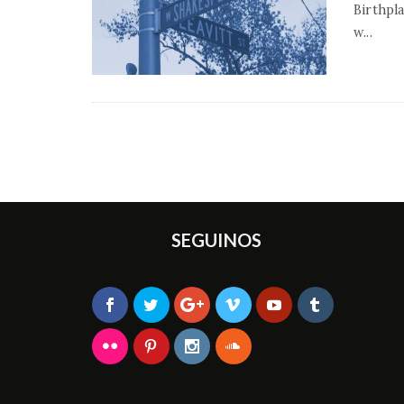
Birthpl
w
...
SEGUINOS