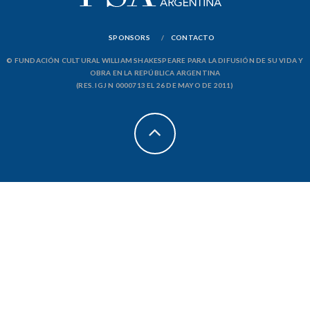
SPONSORS
CONTACTO
© FUNDACIÓN CULTURAL WILLIAM SHAKESPEARE PARA LA DIFUSIÓN DE SU VIDA Y
OBRA EN LA REPÚBLICA ARGENTINA
(RES. IGJ N 0000713 EL 26 DE MAYO DE 2011)