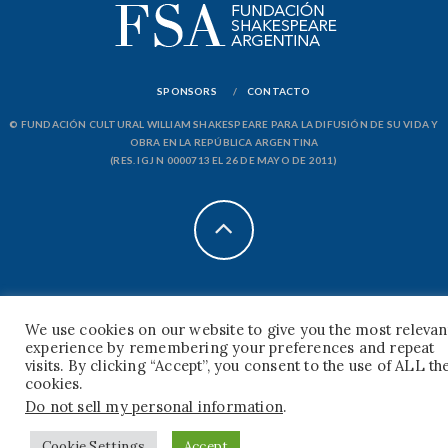
SPONSORS
CONTACTO
© FUNDACIÓN CULTURAL WILLIAM SHAKESPEARE PARA LA DIFUSIÓN DE SU VIDA Y
OBRA EN LA REPÚBLICA ARGENTINA
(RES. IGJ N 0000713 EL 26 DE MAYO DE 2011)
We use cookies on our website to give you the most relevan
experience by remembering your preferences and repeat
visits. By clicking “Accept”, you consent to the use of ALL th
cookies.
Do not sell my personal information
.
Cookie Settings
Accept