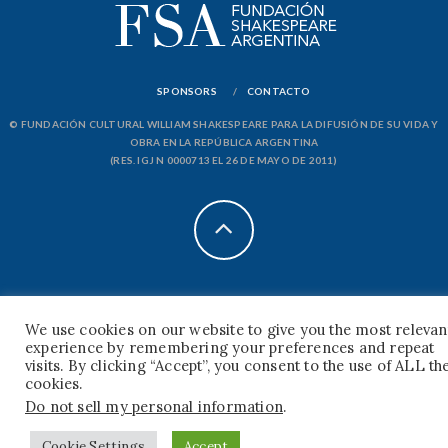
SPONSORS
CONTACTO
© FUNDACIÓN CULTURAL WILLIAM SHAKESPEARE PARA LA DIFUSIÓN DE SU VIDA Y
OBRA EN LA REPÚBLICA ARGENTINA
(RES. IGJ N 0000713 EL 26 DE MAYO DE 2011)
We use cookies on our website to give you the most relevan
experience by remembering your preferences and repeat
visits. By clicking “Accept”, you consent to the use of ALL th
cookies.
Do not sell my personal information
.
Cookie Settings
Accept