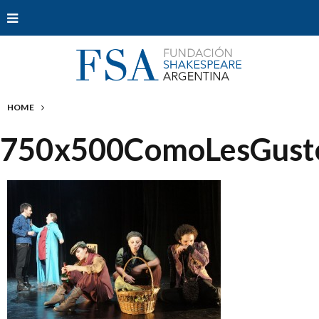
HOME
750x500ComoLesGust