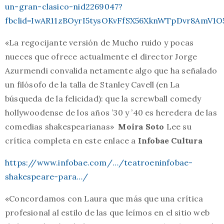
un-gran-clasico-nid2269047?
fbclid=IwAR11zBOyrI5tysOKvFfSX56XknWTpDvr8AmV1O
«La regocijante versión de Mucho ruido y pocas
nueces que ofrece actualmente el director Jorge
Azurmendi convalida netamente algo que ha señalado
un filósofo de la talla de Stanley Cavell (en La
búsqueda de la felicidad): que la screwball comedy
hollywoodense de los años ’30 y ’40 es heredera de las
comedias shakespearianas»
Moira Soto
Lee su
crítica completa en este enlace a
Infobae Cultura
https://www.infobae.com/…/teatroeninfobae-
shakespeare-para…/
«Concordamos con Laura que más que una crítica
profesional al estilo de las que leímos en el sitio web