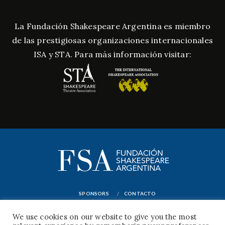
La Fundación Shakespeare Argentina es miembro
de las prestigiosas organizaciones internacionales
ISA y STA. Para más información visitar:
SPONSORS
CONTACTO
© FUNDACIÓN CULTURAL WILLIAM SHAKESPEARE PARA LA DIFUSIÓN DE SU VIDA Y
We use cookies on our website to give you the most
OBRA EN LA REPÚBLICA ARGENTINA